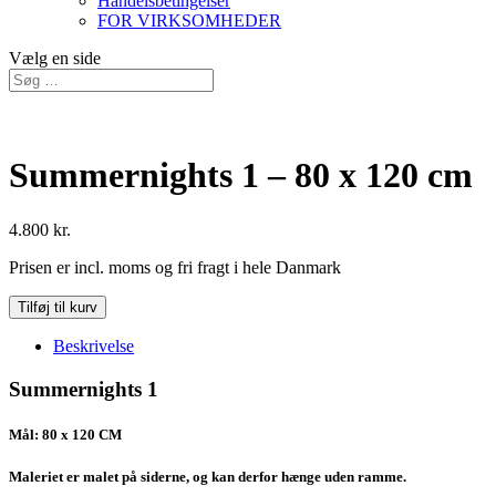
Handelsbetingelser
FOR VIRKSOMHEDER
Vælg en side
Summernights 1 – 80 x 120 cm
4.800
kr.
Prisen er incl. moms og fri fragt i hele Danmark
Summernights
Tilføj til kurv
1
-
Beskrivelse
80
x
Summernights 1
120
cm
Mål: 80 x 120 CM
antal
Maleriet er malet på siderne, og kan derfor hænge uden ramme.