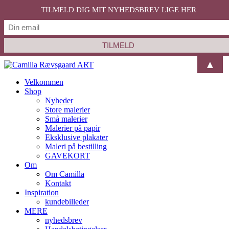
SOLGT
TILMELD DIG MIT NYHEDSBREV LIGE HER
▲
Velkommen
Shop
Nyheder
Store malerier
Små malerier
Malerier på papir
Eksklusive plakater
Maleri på bestilling
GAVEKORT
Om
Om Camilla
Kontakt
Inspiration
kundebilleder
MERE
nyhedsbrev