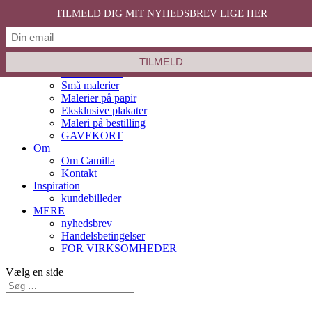
SOLGT
SOLGT
SOLGT
SOLGT
SOLGT
TILMELD DIG MIT NYHEDSBREV LIGE HER
Velkommen
Shop
Nyheder
Store malerier
Små malerier
Malerier på papir
Eksklusive plakater
Maleri på bestilling
GAVEKORT
Om
Om Camilla
Kontakt
Inspiration
kundebilleder
MERE
nyhedsbrev
Handelsbetingelser
FOR VIRKSOMHEDER
Vælg en side