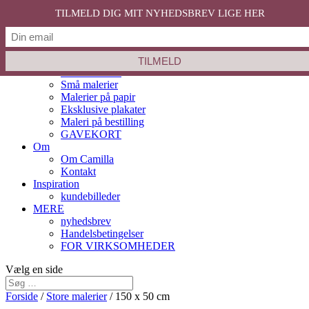
TILMELD DIG MIT NYHEDSBREV LIGE HER
Velkommen
Shop
Nyheder
Store malerier
Små malerier
Malerier på papir
Eksklusive plakater
Maleri på bestilling
GAVEKORT
Om
Om Camilla
Kontakt
Inspiration
kundebilleder
MERE
nyhedsbrev
Handelsbetingelser
FOR VIRKSOMHEDER
Vælg en side
Forside
/
Store malerier
/ 150 x 50 cm