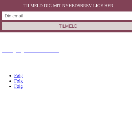
TILMELD DIG MIT NYHEDSBREV LIGE HER
Besøg raevsgaardart.dk
Shop NYHEDER
Gå til MALERIER PÅ BESTILLING
Hent min GRATIS GUIDE med tips til
at vælge og indrette med kunst
Tilmeld dig min E-MAIL LISTE
og få særlige fordele
Følg
Følg
Følg